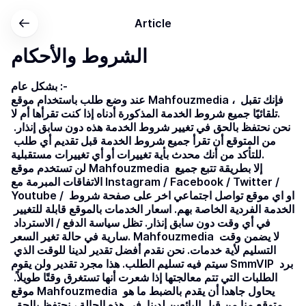
Article
الشروط والأحكام
بشكل عام :-
عند وضع طلب باستخدام موقع Mahfouzmedia ، فإنك تقبل 
تلقائيًا جميع شروط الخدمة المذكورة أدناه إذا كنت تقرأها أم لا.
نحن نحتفظ بالحق في تغيير شروط الخدمة هذه دون سابق إنذار. 
من المتوقع أن تقرأ جميع شروط الخدمة قبل تقديم أي طلب 
للتأكد من أنك محدث بأية تغييرات أو أي تغييرات مستقبلية.
لن تستخدم موقع Mahfouzmedia إلا بطريقة تتبع جميع 
الاتفاقات المبرمة مع Instagram / Facebook / Twitter / 
Youtube / او اي موقع تواصل اجتماعي اخر على صفحة شروط 
الخدمة الفردية الخاصة بهم. اسعار الخدمات بالموقع قابلة للتغيير 
في أي وقت دون سابق إنذار. تظل سياسة الدفع / الاسترداد 
سارية في حالة تغير السعر. Mahfouzmedia لا يضمن وقت 
التسليم لأية خدمات. نحن نقدم أفضل تقدير لدينا للوقت الذي 
سيتم فيه تسليم الطلب. هذا مجرد تقدير ولن يقوم SmmVIP برد 
الطلبات التي تتم معالجتها إذا شعرت أنها تستغرق وقتًا طويلاً. 
موقع Mahfouzmedia يحاول جاهدا أن يقدم بالضبط ما هو 
متوقع منا من قبل البائعين لدينا. في هذه الحالة ، نحتفظ بالحق 