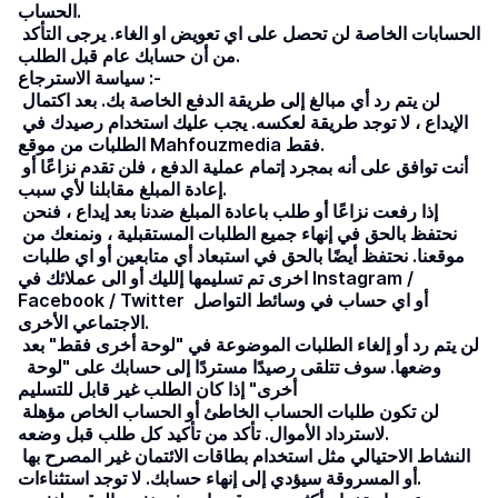
الحساب.
الحسابات الخاصة لن تحصل على اي تعويض او الغاء. يرجى التأكد 
من أن حسابك عام قبل الطلب.
سياسة الاسترجاع :-
لن يتم رد أي مبالغ إلى طريقة الدفع الخاصة بك. بعد اكتمال 
الإيداع ، لا توجد طريقة لعكسه. يجب عليك استخدام رصيدك في 
الطلبات من موقع Mahfouzmedia فقط.
أنت توافق على أنه بمجرد إتمام عملية الدفع ، فلن تقدم نزاعًا أو 
إعادة المبلغ مقابلنا لأي سبب.
إذا رفعت نزاعًا أو طلب باعادة المبلغ ضدنا بعد إيداع ، فنحن 
نحتفظ بالحق في إنهاء جميع الطلبات المستقبلية ، ونمنعك من 
موقعنا. نحتفظ أيضًا بالحق في استبعاد أي متابعين أو اي طلبات 
اخرى تم تسليمها إلليك أو الى عملائك في Instagram / 
Facebook / Twitter أو اي حساب في وسائط التواصل 
الاجتماعي الأخرى.
لن يتم رد أو إلغاء الطلبات الموضوعة في "لوحة أخرى فقط" بعد 
وضعها. سوف تتلقى رصيدًا مستردًا إلى حسابك على "لوحة  
أخرى" إذا كان الطلب غير قابل للتسليم
لن تكون طلبات الحساب الخاطئ أو الحساب الخاص مؤهلة 
لاسترداد الأموال. تأكد من تأكيد كل طلب قبل وضعه.
النشاط الاحتيالي مثل استخدام بطاقات الائتمان غير المصرح بها 
أو المسروقة سيؤدي إلى إنهاء حسابك. لا توجد استثناءات.