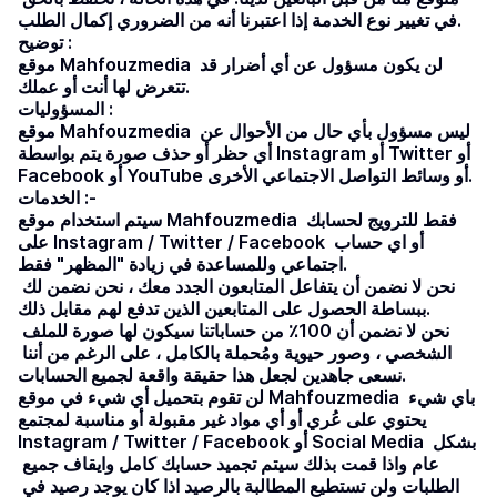
في تغيير نوع الخدمة إذا اعتبرنا أنه من الضروري إكمال الطلب.
توضيح :
موقع Mahfouzmedia لن يكون مسؤول عن أي أضرار قد 
تتعرض لها أنت أو عملك.
المسؤوليات :
موقع Mahfouzmedia ليس مسؤول بأي حال من الأحوال عن 
أي حظر أو حذف صورة يتم بواسطة Instagram أو Twitter أو 
Facebook أو YouTube أو وسائط التواصل الاجتماعي الأخرى.
الخدمات :-
سيتم استخدام موقع Mahfouzmedia فقط للترويج لحسابك 
على Instagram / Twitter / Facebook أو اي حساب 
اجتماعي وللمساعدة في زيادة "المظهر" فقط.
نحن لا نضمن أن يتفاعل المتابعون الجدد معك ، نحن نضمن لك 
ببساطة الحصول على المتابعين الذين تدفع لهم مقابل ذلك.
نحن لا نضمن أن 100٪ من حساباتنا سيكون لها صورة للملف 
الشخصي ، وصور حيوية ومُحملة بالكامل ، على الرغم من أننا 
نسعى جاهدين لجعل هذا حقيقة واقعة لجميع الحسابات.
لن تقوم بتحميل أي شيء في موقع Mahfouzmedia باي شيء 
يحتوي على عُري أو أي مواد غير مقبولة أو مناسبة لمجتمع 
Instagram / Twitter / Facebook أو Social Media بشكل 
عام واذا قمت بذلك سيتم تجميد حسابك كامل وايقاف جميع 
الطلبات ولن تستطيع المطالبة بالرصيد اذا كان يوجد رصيد في 